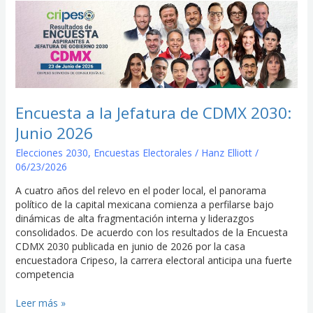
Encuesta
a
la
Jefatura
de
CDMX
2030:
Junio
Encuesta a la Jefatura de CDMX 2030:
2026
Junio 2026
Elecciones 2030
,
Encuestas Electorales
/
Hanz Elliott
/
06/23/2026
A cuatro años del relevo en el poder local, el panorama
político de la capital mexicana comienza a perfilarse bajo
dinámicas de alta fragmentación interna y liderazgos
consolidados. De acuerdo con los resultados de la Encuesta
CDMX 2030 publicada en junio de 2026 por la casa
encuestadora Cripeso, la carrera electoral anticipa una fuerte
competencia
Leer más »