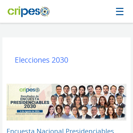
Ir
☰
al
contenido
Elecciones 2030
Encuesta
Nacional
Presidenciables
2030:
Agosto
2026
Encuesta Nacional Presidenciables