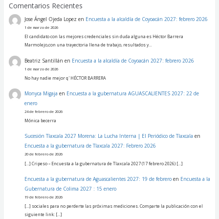
Comentarios Recientes
Jose Ángel Ojeda Lopez
en
Encuesta a la alcaldía de Coyoacán 2027: febrero 2026
1 de marzo de 2026
El candidato con las mejores credenciales sin duda alguna es Héctor Barrera
Marmolejo,con una trayectoria llena de trabajo, resultados y…
Beatriz Santillán
en
Encuesta a la alcaldía de Coyoacán 2027: febrero 2026
1 de marzo de 2026
No hay nadie mejor q' HÉCTOR BARRERA
Monyca Migaja
en
Encuesta a la gubernatura AGUASCALIENTES 2027: 22 de
enero
24 de febrero de 2026
Mónica becerra
Sucesión Tlaxcala 2027 Morena: La Lucha Interna | El Periódico de Tlaxcala
en
Encuesta a la gubernatura de Tlaxcala 2027: Febrero 2026
20 de febrero de 2026
[…] Cripeso – Encuesta a la gubernatura de Tlaxcala 2027 (17 febrero 2026) […]
Encuesta a la gubernatura de Aguascalientes 2027: 19 de febrero
en
Encuesta a la
Gubernatura de Colima 2027 : 15 enero
19 de febrero de 2026
[…] sociales para no perderte las próximas mediciones. Comparte la publicación con el
siguiente link: […]