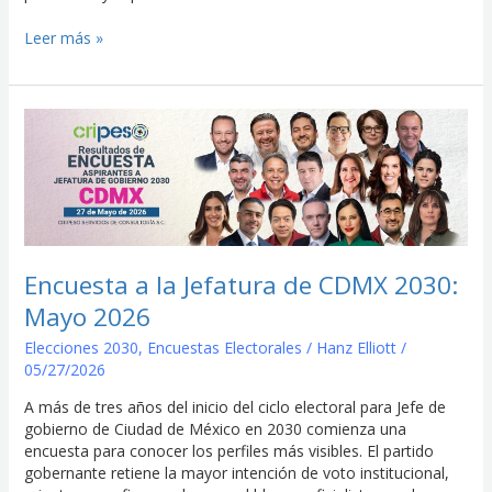
Leer más »
Encuesta
a
la
Jefatura
de
CDMX
2030:
Mayo
Encuesta a la Jefatura de CDMX 2030:
2026
Mayo 2026
Elecciones 2030
,
Encuestas Electorales
/
Hanz Elliott
/
05/27/2026
A más de tres años del inicio del ciclo electoral para Jefe de
gobierno de Ciudad de México en 2030 comienza una
encuesta para conocer los perfiles más visibles. El partido
gobernante retiene la mayor intención de voto institucional,