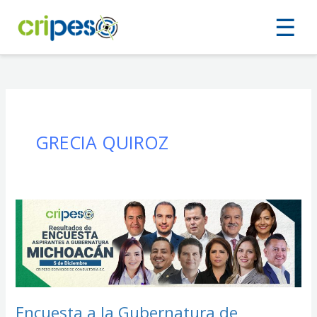
Ir
☰
al
contenido
GRECIA QUIROZ
Encuesta
a
la
Gubernatura
de
Michoacán
2027
:
Encuesta a la Gubernatura de