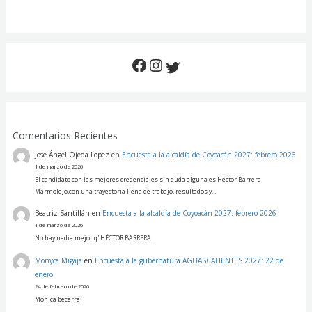
Comentarios Recientes
Jose Ángel Ojeda Lopez
en
Encuesta a la alcaldía de Coyoacán 2027: febrero 2026
1 de marzo de 2026
El candidato con las mejores credenciales sin duda alguna es Héctor Barrera
Marmolejo,con una trayectoria llena de trabajo, resultados y…
Beatriz Santillán
en
Encuesta a la alcaldía de Coyoacán 2027: febrero 2026
1 de marzo de 2026
No hay nadie mejor q' HÉCTOR BARRERA
Monyca Migaja
en
Encuesta a la gubernatura AGUASCALIENTES 2027: 22 de
enero
24 de febrero de 2026
Mónica becerra