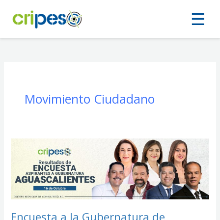
Ir
☰
al
contenido
Movimiento Ciudadano
Encuesta
a
la
Gubernatura
de
Aguascalientes
2027:
16
Encuesta a la Gubernatura de