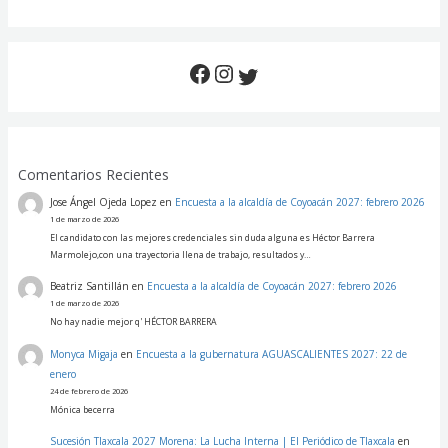
Comentarios Recientes
Jose Ángel Ojeda Lopez
en
Encuesta a la alcaldía de Coyoacán 2027: febrero 2026
1 de marzo de 2026
El candidato con las mejores credenciales sin duda alguna es Héctor Barrera
Marmolejo,con una trayectoria llena de trabajo, resultados y…
Beatriz Santillán
en
Encuesta a la alcaldía de Coyoacán 2027: febrero 2026
1 de marzo de 2026
No hay nadie mejor q' HÉCTOR BARRERA
Monyca Migaja
en
Encuesta a la gubernatura AGUASCALIENTES 2027: 22 de
enero
24 de febrero de 2026
Mónica becerra
Sucesión Tlaxcala 2027 Morena: La Lucha Interna | El Periódico de Tlaxcala
en