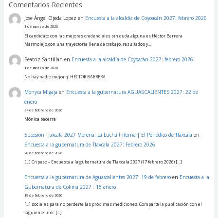
Comentarios Recientes
Jose Ángel Ojeda Lopez
en
Encuesta a la alcaldía de Coyoacán 2027: febrero 2026
1 de marzo de 2026
El candidato con las mejores credenciales sin duda alguna es Héctor Barrera
Marmolejo,con una trayectoria llena de trabajo, resultados y…
Beatriz Santillán
en
Encuesta a la alcaldía de Coyoacán 2027: febrero 2026
1 de marzo de 2026
No hay nadie mejor q' HÉCTOR BARRERA
Monyca Migaja
en
Encuesta a la gubernatura AGUASCALIENTES 2027: 22 de
enero
24 de febrero de 2026
Mónica becerra
Sucesión Tlaxcala 2027 Morena: La Lucha Interna | El Periódico de Tlaxcala
en
Encuesta a la gubernatura de Tlaxcala 2027: Febrero 2026
20 de febrero de 2026
[…] Cripeso – Encuesta a la gubernatura de Tlaxcala 2027 (17 febrero 2026) […]
Encuesta a la gubernatura de Aguascalientes 2027: 19 de febrero
en
Encuesta a la
Gubernatura de Colima 2027 : 15 enero
19 de febrero de 2026
[…] sociales para no perderte las próximas mediciones. Comparte la publicación con el
siguiente link: […]