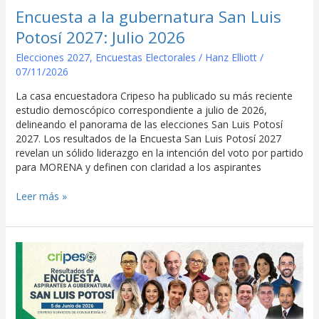
2027:
Encuesta a la gubernatura San Luis
Julio
Potosí 2027: Julio 2026
2026
Elecciones 2027
,
Encuestas Electorales
/
Hanz Elliott
/
07/11/2026
La casa encuestadora Cripeso ha publicado su más reciente
estudio demoscópico correspondiente a julio de 2026,
delineando el panorama de las elecciones San Luis Potosí
2027. Los resultados de la Encuesta San Luis Potosí 2027
revelan un sólido liderazgo en la intención del voto por partido
para MORENA y definen con claridad a los aspirantes
Leer más »
Encuesta
a
la
gubernatura
San