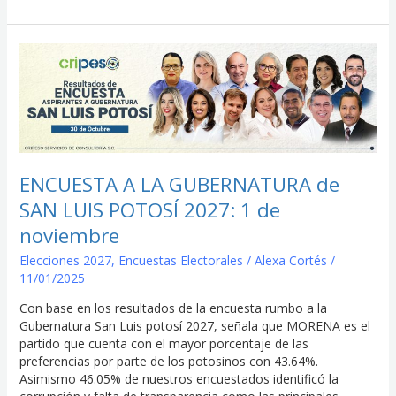
ENCUESTA
A
LA
GUBERNATURA
de
SAN
LUIS
POTOSÍ
ENCUESTA A LA GUBERNATURA de
2027:
SAN LUIS POTOSÍ 2027: 1 de
1
de
noviembre
noviembre
Elecciones 2027
,
Encuestas Electorales
/
Alexa Cortés
/
11/01/2025
Con base en los resultados de la encuesta rumbo a la
Gubernatura San Luis potosí 2027, señala que MORENA es el
partido que cuenta con el mayor porcentaje de las
preferencias por parte de los potosinos con 43.64%.
Asimismo 46.05% de nuestros encuestados identificó la