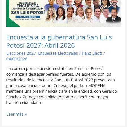
la
gubernatura
San
Luis
Potosí
2027:
Encuesta a la gubernatura San Luis
Abril
Potosí 2027: Abril 2026
2026
Elecciones 2027
,
Encuestas Electorales
/
Hanz Elliott
/
04/09/2026
La carrera por la sucesión estatal en San Luis Potosí
comienza a destacar perfiles fuertes. De acuerdo con los
resultados de la encuesta San Luis Potosí 2027 presentada
por la casa encuestadors Cripeso, el partido MORENA
mantiene una preeminencia clara en la entidad, con Gerardo
Sánchez Zumaya consolidado como el perfil con mayor
tracción ciudadana.
Leer más »