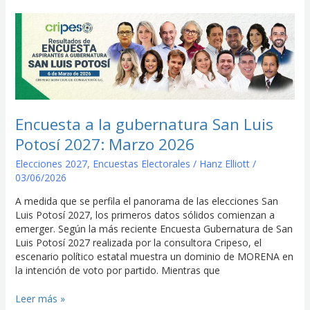
Encuesta
a
la
gubernatura
San
Luis
Potosí
2027:
Encuesta a la gubernatura San Luis
Marzo
Potosí 2027: Marzo 2026
2026
Elecciones 2027
,
Encuestas Electorales
/
Hanz Elliott
/
03/06/2026
A medida que se perfila el panorama de las elecciones San
Luis Potosí 2027, los primeros datos sólidos comienzan a
emerger. Según la más reciente Encuesta Gubernatura de San
Luis Potosí 2027 realizada por la consultora Cripeso, el
escenario político estatal muestra un dominio de MORENA en
la intención de voto por partido. Mientras que
Leer más »