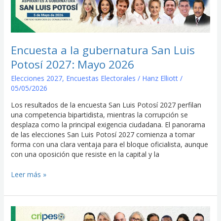
gubernatura
San
Luis
Potosí
2027:
Encuesta a la gubernatura San Luis
Mayo
Potosí 2027: Mayo 2026
2026
Elecciones 2027
,
Encuestas Electorales
/
Hanz Elliott
/
05/05/2026
Los resultados de la encuesta San Luis Potosí 2027 perfilan
una competencia bipartidista, mientras la corrupción se
desplaza como la principal exigencia ciudadana. El panorama
de las elecciones San Luis Potosí 2027 comienza a tomar
forma con una clara ventaja para el bloque oficialista, aunque
con una oposición que resiste en la capital y la
Leer más »
Encuesta
a