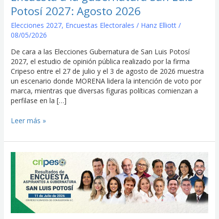
Agosto
Potosí 2027: Agosto 2026
2026
Elecciones 2027
,
Encuestas Electorales
/
Hanz Elliott
/
08/05/2026
De cara a las Elecciones Gubernatura de San Luis Potosí
2027, el estudio de opinión pública realizado por la firma
Cripeso entre el 27 de julio y el 3 de agosto de 2026 muestra
un escenario donde MORENA lidera la intención de voto por
marca, mientras que diversas figuras políticas comienzan a
perfilase en la […]
Leer más »
Encuesta
a
la
gubernatura
San
Luis
Potosí