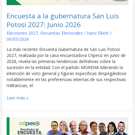
Luis
Potosí
2027:
Encuesta a la gubernatura San Luis
Junio
Potosí 2027: Junio 2026
2026
Elecciones 2027
,
Encuestas Electorales
/
Hanz Elliott
/
06/05/2026
La más reciente Encuesta Gubernatura de San Luis Potosí
2027, realizada por la casa encuestadora Cripeso en junio de
2026, revela las primeras tendencias definitivas sobre la
sucesión en la entidad. Con el partido MORENA liderando la
intención de voto general y figuras específicas despegándose
notablemente en las preferencias internas de sus respectivas
militancias, el
Leer más »
Encuesta
a
la