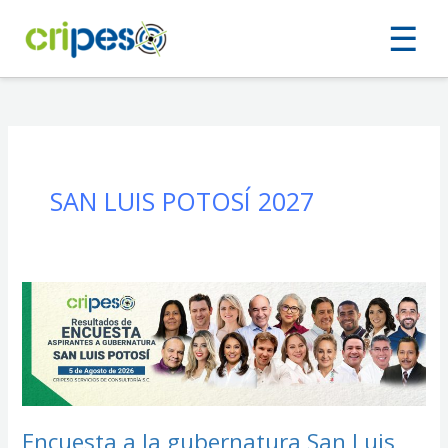
Ir
☰
al
contenido
SAN LUIS POTOSÍ 2027
Encuesta
a
la
gubernatura
San
Luis
Potosí
2027:
Encuesta a la gubernatura San Luis