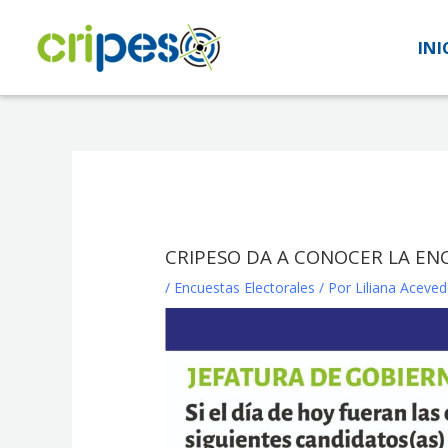
Ir
al
INI
INI
contenido
CRIPESO DA A CONOCER LA E
/
Encuestas Electorales
/ Por
Liliana Aceve