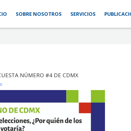
CIO
CIO
SOBRE NOSOTROS
SOBRE NOSOTROS
SERVICIOS
SERVICIOS
PUBLICAC
PUBLICAC
NCUESTA NÚMERO #4 DE CDMX
do