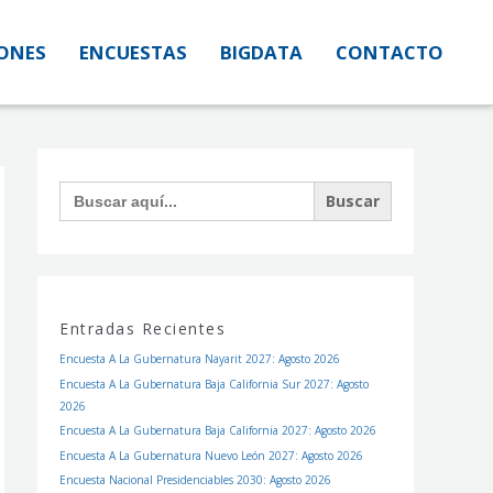
IONES
IONES
ENCUESTAS
ENCUESTAS
BIGDATA
BIGDATA
CONTACTO
CONTACTO
Facebook
Instagram
Twitter
Buscar:
Entradas Recientes
Encuesta A La Gubernatura Nayarit 2027: Agosto 2026
Encuesta A La Gubernatura Baja California Sur 2027: Agosto
2026
Encuesta A La Gubernatura Baja California 2027: Agosto 2026
Encuesta A La Gubernatura Nuevo León 2027: Agosto 2026
Encuesta Nacional Presidenciables 2030: Agosto 2026