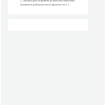
[…] sociales para no perderte las próximas mediciones.
Comparte la publicación con el siguiente link: […]