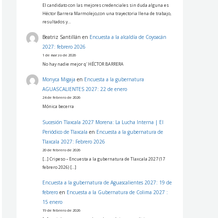
El candidato con las mejores credenciales sin duda alguna es
Héctor Barrera Marmolejo,con una trayectoria llena de trabajo,
resultados y…
Beatriz Santillán
en
Encuesta a la alcaldía de Coyoacán
2027: febrero 2026
1 de marzo de 2026
No hay nadie mejor q' HÉCTOR BARRERA
Monyca Migaja
en
Encuesta a la gubernatura
AGUASCALIENTES 2027: 22 de enero
24 de febrero de 2026
Mónica becerra
Sucesión Tlaxcala 2027 Morena: La Lucha Interna | El
Periódico de Tlaxcala
en
Encuesta a la gubernatura de
Tlaxcala 2027: Febrero 2026
20 de febrero de 2026
[…] Cripeso – Encuesta a la gubernatura de Tlaxcala 2027 (17
febrero 2026) […]
Encuesta a la gubernatura de Aguascalientes 2027: 19 de
febrero
en
Encuesta a la Gubernatura de Colima 2027 :
15 enero
19 de febrero de 2026