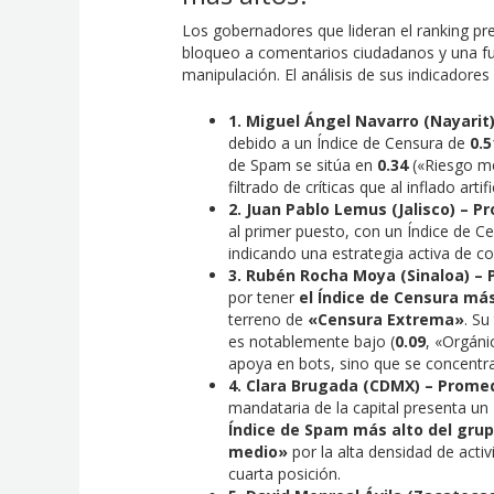
Los gobernadores que lideran el ranking pre
bloqueo a comentarios ciudadanos y una fu
manipulación. El análisis de sus indicadores
1. Miguel Ángel Navarro (Nayarit
debido a un Índice de Censura de
0.5
de Spam se sitúa en
0.34
(«Riesgo me
filtrado de críticas que al inflado artif
2. Juan Pablo Lemus (Jalisco) – P
al primer puesto, con un Índice de 
indicando una estrategia activa de co
3. Rubén Rocha Moya (Sinaloa) – 
por tener
el Índice de Censura más
terreno de
«Censura Extrema»
. Su
es notablemente bajo (
0.09
, «Orgáni
apoya en bots, sino que se concentra
4. Clara Brugada (CDMX) – Promed
mandataria de la capital presenta u
Índice de Spam más alto del grup
medio»
por la alta densidad de activ
cuarta posición.