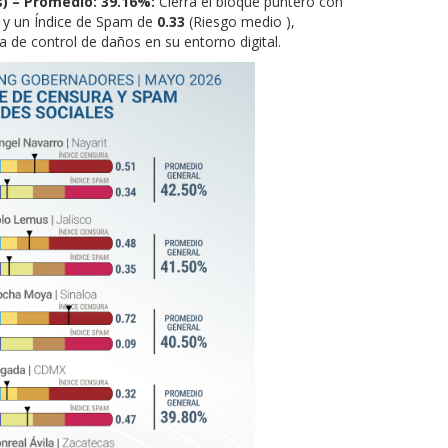
s) – Promedio: 39.16%:
Cierra el bloque puntero con
) y un Índice de Spam de
0.33
(Riesgo medio ),
 de control de daños en su entorno digital.