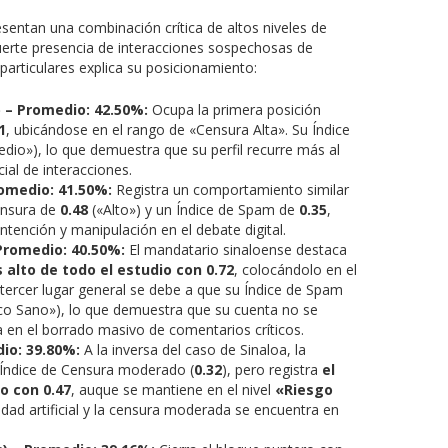
sentan una combinación crítica de altos niveles de
erte presencia de interacciones sospechosas de
 particulares explica su posicionamiento:
) – Promedio: 42.50%:
Ocupa la primera posición
1
, ubicándose en el rango de «Censura Alta». Su Índice
dio»), lo que demuestra que su perfil recurre más al
icial de interacciones.
romedio: 41.50%:
Registra un comportamiento similar
Censura de
0.48
(«Alto») y un Índice de Spam de
0.35
,
ntención y manipulación en el debate digital.
Promedio: 40.50%:
El mandatario sinaloense destaca
 alto de todo el estudio con 0.72
, colocándolo en el
 tercer lugar general se debe a que su Índice de Spam
co Sano»), lo que demuestra que su cuenta no se
 en el borrado masivo de comentarios críticos.
io: 39.80%:
A la inversa del caso de Sinaloa, la
n Índice de Censura moderado (
0.32
), pero registra
el
o con 0.47
, auque se mantiene en el nivel
«
Riesgo
idad artificial y la censura moderada se encuentra en