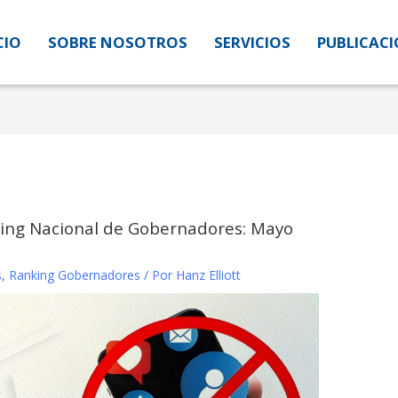
CIO
CIO
SOBRE NOSOTROS
SOBRE NOSOTROS
SERVICIOS
SERVICIOS
PUBLICAC
PUBLICAC
nking Nacional de Gobernadores: Mayo
s
,
Ranking Gobernadores
/ Por
Hanz Elliott