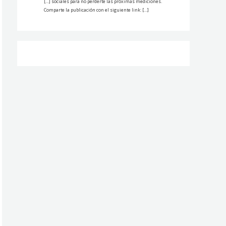
[…] sociales para no perderte las próximas mediciones.
Comparte la publicación con el siguiente link: […]