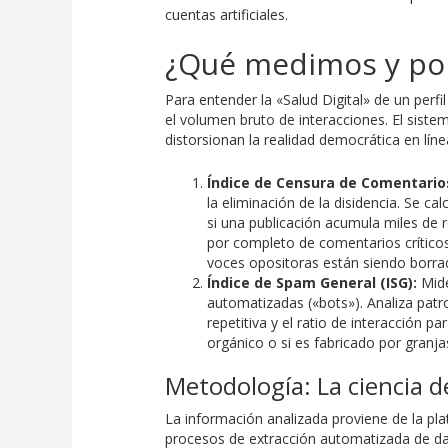
cuentas artificiales.
¿Qué medimos y por
Para entender la «Salud Digital» de un perf
el volumen bruto de interacciones. El sis
distorsionan la realidad democrática en líne
Índice de Censura de Comentarios
la eliminación de la disidencia. Se c
si una publicación acumula miles de
por completo de comentarios críticos,
voces opositoras están siendo borra
Índice de Spam General (ISG):
Mide
automatizadas («bots»). Analiza pa
repetitiva y el ratio de interacción p
orgánico o si es fabricado por granj
Metodología: La ciencia d
La información analizada proviene de la pl
procesos de extracción automatizada de da