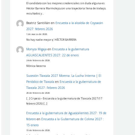
El candidato con las mejores credenciales sin duda alguna es
Héctor Barrera Marmolejo,con una trayectoria llena de trabajo,
resultados y…
Beatriz Santillán
en
Encuesta a la alcaldía de Coyoacán
2027: febrero 2026
1 de marzo de 2026
No hay nadie mejor q' HÉCTOR BARRERA
Monyca Migaja
en
Encuesta a la gubernatura
AGUASCALIENTES 2027: 22 de enero
24 de febrero de 2026
Mónica becerra
Sucesión Tlaxcala 2027 Morena: La Lucha Interna | El
Periódico de Tlaxcala
en
Encuesta a la gubernatura de
Tlaxcala 2027: Febrero 2026
20 de febrero de 2026
[…] Cripeso – Encuesta a la gubernatura de Tlaxcala 2027 (17
febrero 2026) […]
Encuesta a la gubernatura de Aguascalientes 2027: 19 de
febrero
en
Encuesta a la Gubernatura de Colima 2027 :
15 enero
19 de febrero de 2026