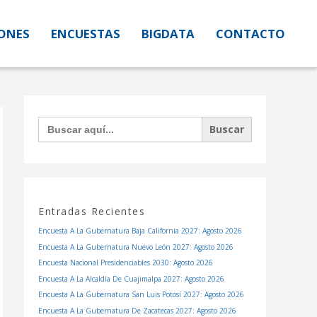
IONES
IONES
ENCUESTAS
ENCUESTAS
BIGDATA
BIGDATA
CONTACTO
CONTACTO
Facebook
Instagram
Twitter
Buscar:
Entradas Recientes
Encuesta A La Gubernatura Baja California 2027: Agosto 2026
Encuesta A La Gubernatura Nuevo León 2027: Agosto 2026
Encuesta Nacional Presidenciables 2030: Agosto 2026
Encuesta A La Alcaldía De Cuajimalpa 2027: Agosto 2026
Encuesta A La Gubernatura San Luis Potosí 2027: Agosto 2026
Encuesta A La Gubernatura De Zacatecas 2027: Agosto 2026