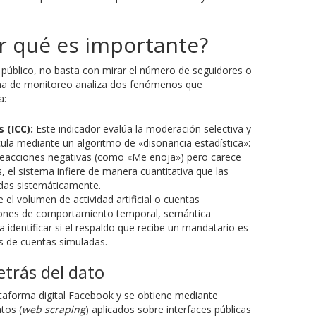
 qué es importante?
il público, no basta con mirar el número de seguidores o
tema de monitoreo analiza dos fenómenos que
a:
 (ICC):
Este indicador evalúa la moderación selectiva y
alcula mediante un algoritmo de «disonancia estadística»:
 reacciones negativas (como «Me enoja») pero carece
 el sistema infiere de manera cuantitativa que las
das sistemáticamente.
 el volumen de actividad artificial o cuentas
trones de comportamiento temporal, semántica
ara identificar si el respaldo que recibe un mandatario es
as de cuentas simuladas.
etrás del dato
ataforma digital Facebook y se obtiene mediante
tos (
web scraping
) aplicados sobre interfaces públicas