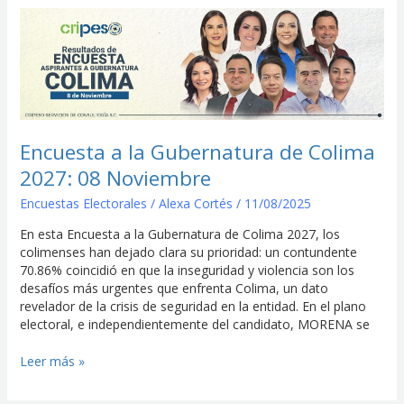
Encuesta
a
la
Gubernatura
de
Colima
2027:
08
Encuesta a la Gubernatura de Colima
Noviembre
2027: 08 Noviembre
Encuestas Electorales
/
Alexa Cortés
/
11/08/2025
En esta Encuesta a la Gubernatura de Colima 2027, los
colimenses han dejado clara su prioridad: un contundente
70.86% coincidió en que la inseguridad y violencia son los
desafíos más urgentes que enfrenta Colima, un dato
revelador de la crisis de seguridad en la entidad. En el plano
electoral, e independientemente del candidato, MORENA se
Leer más »