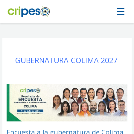
Ir
☰
al
contenido
GUBERNATURA COLIMA 2027
Encuesta
a
la
gubernatura
de
Colima
2027:
Julio
Encuesta a la gubernatura de Colima