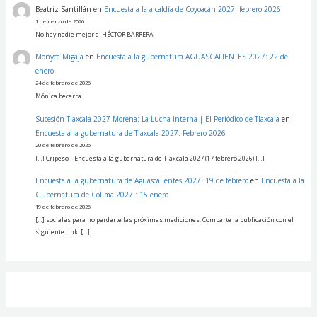
Beatriz Santillán
en
Encuesta a la alcaldía de Coyoacán 2027: febrero 2026
1 de marzo de 2026
No hay nadie mejor q' HÉCTOR BARRERA
Monyca Migaja
en
Encuesta a la gubernatura AGUASCALIENTES 2027: 22 de
enero
24 de febrero de 2026
Mónica becerra
Sucesión Tlaxcala 2027 Morena: La Lucha Interna | El Periódico de Tlaxcala
en
Encuesta a la gubernatura de Tlaxcala 2027: Febrero 2026
20 de febrero de 2026
[…] Cripeso – Encuesta a la gubernatura de Tlaxcala 2027 (17 febrero 2026) […]
Encuesta a la gubernatura de Aguascalientes 2027: 19 de febrero
en
Encuesta a la
Gubernatura de Colima 2027 : 15 enero
19 de febrero de 2026
[…] sociales para no perderte las próximas mediciones. Comparte la publicación con el
siguiente link: […]