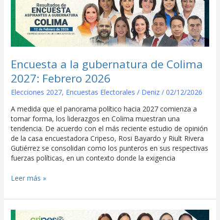
la
gubernatura
de
Colima
2027:
Febrero
Encuesta a la gubernatura de Colima
2026
2027: Febrero 2026
Elecciones 2027
,
Encuestas Electorales
/
Deniz
/
02/12/2026
A medida que el panorama político hacia 2027 comienza a
tomar forma, los liderazgos en Colima muestran una
tendencia. De acuerdo con el más reciente estudio de opinión
de la casa encuestadora Cripeso, Rosi Bayardo y Riult Rivera
Gutiérrez se consolidan como los punteros en sus respectivas
fuerzas políticas, en un contexto donde la exigencia
Leer más »
Encuesta