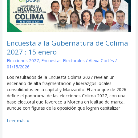
a
la
Gubernatura
de
Colima
2027
:
Encuesta a la Gubernatura de Colima
15
2027 : 15 enero
enero
Elecciones 2027
,
Encuestas Electorales
/
Alexa Cortés
/
01/15/2026
Los resultados de la Encuesta Colima 2027 revelan un
escenario de alta fragmentación y liderazgos locales
consolidados en la capital y Manzanillo. El arranque de 2026
define el panorama de las elecciones Colima 2027, con una
base electoral que favorece a Morena en lealtad de marca,
aunque con figuras de la oposición que logran capitalizar
Leer más »