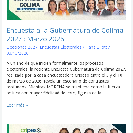
Gubernatura
de
Colima
2027
:
Encuesta a la Gubernatura de Colima
Marzo
2027 : Marzo 2026
2026
Elecciones 2027
,
Encuestas Electorales
/
Hanz Elliott
/
03/13/2026
A un año de que inicien formalmente los procesos
electorales, la reciente Encuesta Gubernatura de Colima 2027,
realizada por la casa encuestadora Cripeso entre el 3 y el 10
de marzo de 2026, revela un escenario de contrastes
profundos. Mientras MORENA se mantiene como la fuerza
política con mayor fidelidad de voto, figuras de la
Leer más »
Encuesta
a