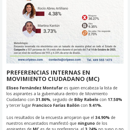
PREFERENCIAS INTERNAS EN
MOVIMIENTO CIUDADANO (MC)
Eliseo Fernández Montufar
es quien encabeza la lista de
los aspirantes a la gubernatura dentro de Movimiento
Ciudadano con
31.86%
, seguido de
Biby Rabelo
con
17.58%
y tercer lugar
Francisco Farías Bailón
con
9.41%.
Los resultados de la encuesta arrojaron que el
34.90%
de
nuestros encuestados manifestó que
ninguno
de los
aspirantes de
MC
es de su preferencia, el
3.24%
no supo o no