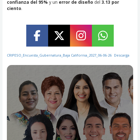
confianza del 95%
y un
error de diseño
del
3.13 por
ciento
.
CRIPESO_Encuesta_Gubernatura_Baja California_2027_06-06-26
Descarga