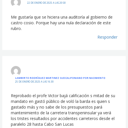
22 DE ENERO DE 2025 A LAS 20:58
Me gustaría que se hiciera una auditoría al gobierno de
castro cosio. Porque hay una nula declaración de este
rubro.
Responder
LAMBERTO RODRÍGUEZ MARTINEZ SUDCALIFONIANO POR NACIMIENTO
25 DE ENERO DE 2025 A LAS 16:30
Reprobado el profe Victor bajá calificación s mitad de su
mandato en gastó público de voló la barda es quien s
gastado más y no sabe de los presupuestos pará
mantenimiento de la carretera transpeninsular ya verá
los tristes resultados por accidentes carreteros desde el
paralelo 28 hasta Cabo San Lucas