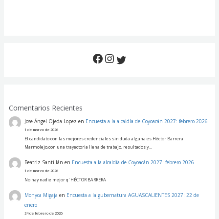
Comentarios Recientes
Jose Ángel Ojeda Lopez
en
Encuesta a la alcaldía de Coyoacán 2027: febrero 2026
1 de marzo de 2026
El candidato con las mejores credenciales sin duda alguna es Héctor Barrera
Marmolejo,con una trayectoria llena de trabajo, resultados y…
Beatriz Santillán
en
Encuesta a la alcaldía de Coyoacán 2027: febrero 2026
1 de marzo de 2026
No hay nadie mejor q' HÉCTOR BARRERA
Monyca Migaja
en
Encuesta a la gubernatura AGUASCALIENTES 2027: 22 de
enero
24 de febrero de 2026