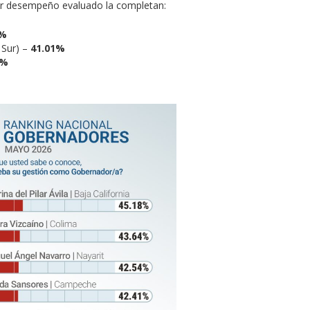
or desempeño evaluado la completan:
1%
 Sur) –
41.01%
4%
%