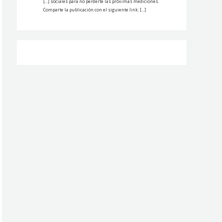
[…] sociales para no perderte las próximas mediciones.
Comparte la publicación con el siguiente link: […]