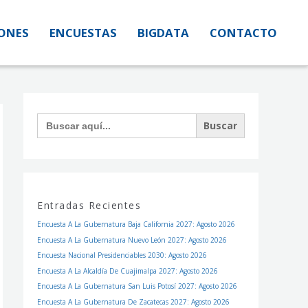
IONES
IONES
ENCUESTAS
ENCUESTAS
BIGDATA
BIGDATA
CONTACTO
CONTACTO
Facebook
Instagram
Twitter
Buscar:
Entradas Recientes
Encuesta A La Gubernatura Baja California 2027: Agosto 2026
Encuesta A La Gubernatura Nuevo León 2027: Agosto 2026
Encuesta Nacional Presidenciables 2030: Agosto 2026
Encuesta A La Alcaldía De Cuajimalpa 2027: Agosto 2026
Encuesta A La Gubernatura San Luis Potosí 2027: Agosto 2026
Encuesta A La Gubernatura De Zacatecas 2027: Agosto 2026