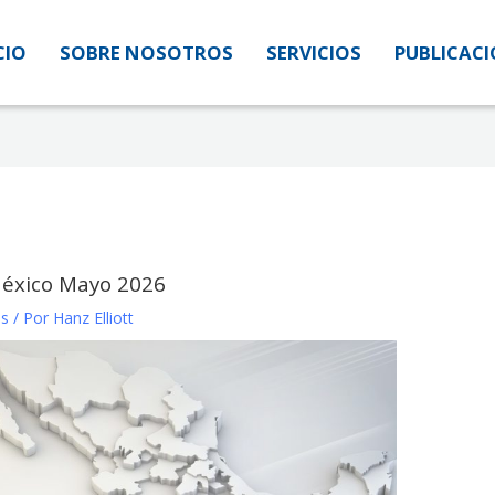
CIO
CIO
SOBRE NOSOTROS
SOBRE NOSOTROS
SERVICIOS
SERVICIOS
PUBLICAC
PUBLICAC
éxico Mayo 2026
es
/ Por
Hanz Elliott