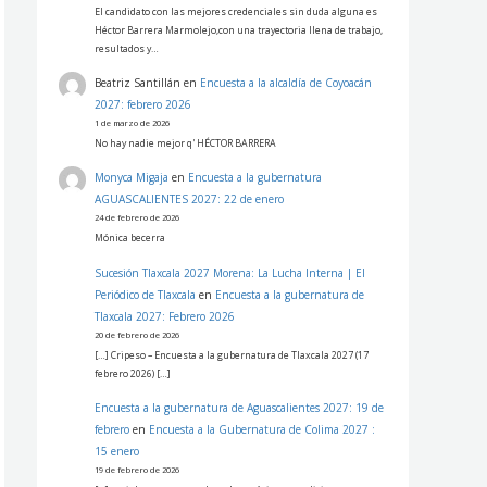
El candidato con las mejores credenciales sin duda alguna es
Héctor Barrera Marmolejo,con una trayectoria llena de trabajo,
resultados y…
Beatriz Santillán
en
Encuesta a la alcaldía de Coyoacán
2027: febrero 2026
1 de marzo de 2026
No hay nadie mejor q' HÉCTOR BARRERA
Monyca Migaja
en
Encuesta a la gubernatura
AGUASCALIENTES 2027: 22 de enero
24 de febrero de 2026
Mónica becerra
Sucesión Tlaxcala 2027 Morena: La Lucha Interna | El
Periódico de Tlaxcala
en
Encuesta a la gubernatura de
Tlaxcala 2027: Febrero 2026
20 de febrero de 2026
[…] Cripeso – Encuesta a la gubernatura de Tlaxcala 2027 (17
febrero 2026) […]
Encuesta a la gubernatura de Aguascalientes 2027: 19 de
febrero
en
Encuesta a la Gubernatura de Colima 2027 :
15 enero
19 de febrero de 2026