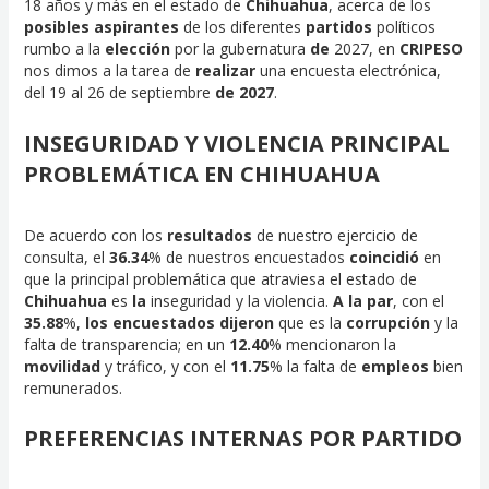
18 años y más en el estado de
Chihuahua
, acerca de los
posibles
aspirantes
de los diferentes
partidos
políticos
rumbo a la
elección
por la gubernatura
de
2027, en
CRIPESO
nos dimos a la tarea de
realizar
una encuesta electrónica,
del 19 al 26 de septiembre
de 2027
.
INSEGURIDAD Y VIOLENCIA PRINCIPAL
PROBLEMÁTICA EN CHIHUAHUA
De acuerdo con los
resultados
de nuestro ejercicio de
consulta, el
36.34
% de nuestros encuestados
coincidió
en
que la principal problemática que atraviesa el estado de
Chihuahua
es
la
inseguridad y la violencia.
A la par
, con el
35.88
%,
los encuestados dijeron
que es la
corrupción
y la
falta de transparencia; en un
12.40
% mencionaron la
movilidad
y tráfico, y con el
11.75
% la falta de
empleos
bien
remunerados.
PREFERENCIAS INTERNAS POR PARTIDO