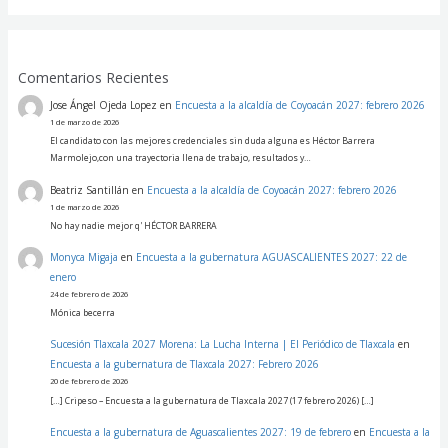
Comentarios Recientes
Jose Ángel Ojeda Lopez
en
Encuesta a la alcaldía de Coyoacán 2027: febrero 2026
1 de marzo de 2026
El candidato con las mejores credenciales sin duda alguna es Héctor Barrera
Marmolejo,con una trayectoria llena de trabajo, resultados y…
Beatriz Santillán
en
Encuesta a la alcaldía de Coyoacán 2027: febrero 2026
1 de marzo de 2026
No hay nadie mejor q' HÉCTOR BARRERA
Monyca Migaja
en
Encuesta a la gubernatura AGUASCALIENTES 2027: 22 de
enero
24 de febrero de 2026
Mónica becerra
Sucesión Tlaxcala 2027 Morena: La Lucha Interna | El Periódico de Tlaxcala
en
Encuesta a la gubernatura de Tlaxcala 2027: Febrero 2026
20 de febrero de 2026
[…] Cripeso – Encuesta a la gubernatura de Tlaxcala 2027 (17 febrero 2026) […]
Encuesta a la gubernatura de Aguascalientes 2027: 19 de febrero
en
Encuesta a la